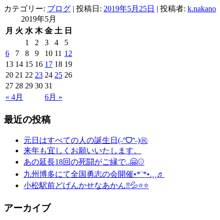
カテゴリー:
ブログ
| 投稿日:
2019年5月25日
|
投稿者:
k.nakano
2019年5月
月
火
水
木
金
土
日
1
2
3
4
5
6
7
8
9
10
11
12
13
14
15
16
17
18
19
20
21
22
23
24
25
26
27
28
29
30
31
« 4月
6月 »
最近の投稿
元日はすべての人の誕生日(˶ᐢᗜᐢ˶)㊗️
来年も宜しくお願いいたします。
あの延長18回の死闘がご縁で..🤗⚾️
九州博多にて全国勇志の会開催•*¨*•.¸¸♬
小松駅前どげんかせなあかん‼︎💦⭐️⭐️
アーカイブ