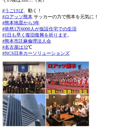
#
うごけば
、動く！
#
ロアッソ熊本
サッカーの力で熊本を元気に！
#
熊本地震から3年
#
依然1万6000人が仮設住宅での生活
#
1日も早く復旧復興を祈ります
。
#
熊本市託麻倫理法人会
#
名古屋は32
℃
#
NCS日本カーソリューションズ