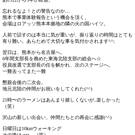
忘れるなよ！との警告なのか…
熊本で事業体験報告という機会を頂く。
会場はロアッソ熊本本拠地の隣の火の国ハイツ。
人前で話すのは本当に気が重いが、振り返りの時間はとても
有り難い。あらためて大切な事を気付かされます^^;
翌日は、熊本から名古屋へ。
6年間支部長を務めた東海北陸支部の総会へ☆
役員改選で支部長の任を解かれ、次のステージへ。
一難去ってまた一難
懇親会後の二次会。
地元北陸の仲間がお祝いをしてくれた(^^)
21時〜のラーメンはあんまり嬉しくないが..楽しかった
（笑）
沢山の新しい出会い、仲間たちとの再会に感謝(^^)
日曜日は10kmウォーキング
その後は.zzz…（笑）