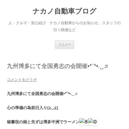
ナカノ自動車ブログ
人・クルマ・安心結び ナカノ自動車からのお知らせ、スタッフの
日々雑感など
コ
メニュー
ン
テ
ン
ツ
へ
九州博多にて全国勇志の会開催•*¨*•.¸¸♬
移
動
コメントをどうぞ
九州博多にて全国勇志の会開催•*¨*•.¸¸♬
心の準備の為前日入り(≧◡≦)
秘書役の娘と先ずは博多中洲でラーメン