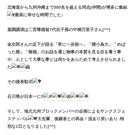
北海道から九州沖縄まで300名を超える同志(仲間)が博多に集結
最高に幸せな時間でした♪
基調講演は二宮尊徳翁7代目子孫の中桐万里子さん(^^)
金次郎さんの足下が語る「常に一歩前へ」「積小為大」「めば
った樹」「報徳」のお話を通じ物事の本質を見る目を養う事
や、人として大事な事とは何かをあらためて考えさせられまし
た
その後表彰式
石川県が日本一に
‼︎
そして、地元九州ブロックメンバーの企画によるサンクスフェ
スティバル
大先輩、後継者との再会！涙あり笑いあり..特
別な1日となりました(^^)