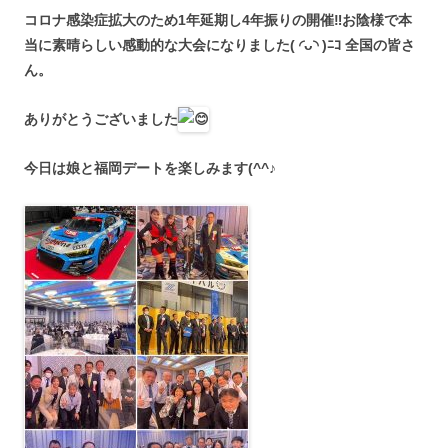
コロナ感染症拡大のため1年延期し4年振りの開催
‼︎
お陰様で本
当に素晴らしい感動的な大会になりました( ◜ᴗ◝ )ﾆｺ 全国の皆さ
ん。
ありがとうございました
今日は娘と福岡デートを楽しみます(^^♪