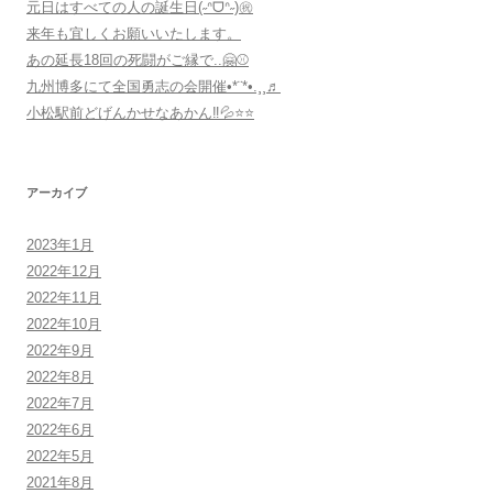
元日はすべての人の誕生日(˶ᐢᗜᐢ˶)㊗️
来年も宜しくお願いいたします。
あの延長18回の死闘がご縁で..🤗⚾️
九州博多にて全国勇志の会開催•*¨*•.¸¸♬
小松駅前どげんかせなあかん‼︎💦⭐️⭐️
アーカイブ
2023年1月
2022年12月
2022年11月
2022年10月
2022年9月
2022年8月
2022年7月
2022年6月
2022年5月
2021年8月