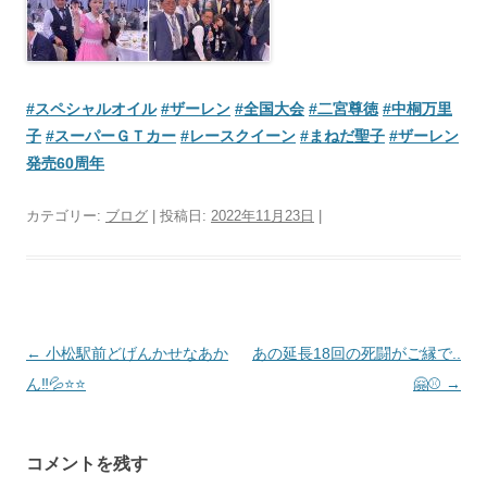
#スペシャルオイル
#ザーレン
#全国大会
#二宮尊徳
#中桐万里
子
#スーパーＧＴカー
#レースクイーン
#まねだ聖子
#ザーレン
発売60周年
カテゴリー:
ブログ
| 投稿日:
2022年11月23日
|
投
←
小松駅前どげんかせなあか
あの延長18回の死闘がご縁で..
稿
ん‼︎💦⭐️⭐️
🤗⚾️
→
ナ
ビ
コメントを残す
ゲ