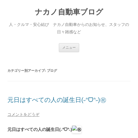
ナカノ自動車ブログ
人・クルマ・安心結び ナカノ自動車からのお知らせ、スタッフの
日々雑感など
コ
メニュー
ン
テ
ン
ツ
へ
カテゴリー別アーカイブ:
ブログ
移
動
元日はすべての人の誕生日(˶ᐢᗜᐢ˶)㊗️
コメントをどうぞ
元日はすべての人の誕生日(˶ᐢᗜᐢ˶)