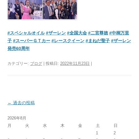
#スペシャルオイル
#ザーレン
#全国大会
#二宮尊徳
#中桐万里
子
#スーパーＧＴカー
#レースクイーン
#まねだ聖子
#ザーレン
発売60周年
カテゴリー:
ブログ
| 投稿日:
2022年11月23日
|
投
←
過去の投稿
稿
2026年8月
ナ
月
火
水
木
金
土
日
ビ
1
2
ゲ