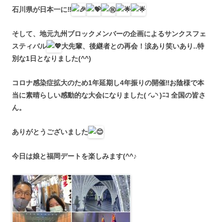
石川県が日本一に
‼︎
そして、地元九州ブロックメンバーの企画によるサンクスフェ
スティバル
大先輩、後継者との再会！涙あり笑いあり..特
別な1日となりました(^^)
コロナ感染症拡大のため1年延期し4年振りの開催
‼︎
お陰様で本
当に素晴らしい感動的な大会になりました( ◜ᴗ◝ )ﾆｺ 全国の皆さ
ん。
ありがとうございました
今日は娘と福岡デートを楽しみます(^^♪