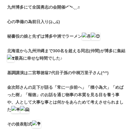
九州博多にて全国勇志の会開催•*¨*•.¸¸♬
心の準備の為前日入り(≧◡≦)
秘書役の娘と先ずは博多中洲でラーメン
北海道から九州沖縄まで300名を超える同志(仲間)が博多に集結
最高に幸せな時間でした♪
基調講演は二宮尊徳翁7代目子孫の中桐万里子さん(^^)
金次郎さんの足下が語る「常に一歩前へ」「積小為大」「めば
った樹」「報徳」のお話を通じ物事の本質を見る目を養う事
や、人として大事な事とは何かをあらためて考えさせられまし
た
その後表彰式