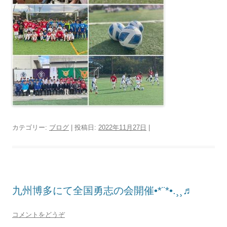
カテゴリー:
ブログ
| 投稿日:
2022年11月27日
|
九州博多にて全国勇志の会開催•*¨*•.¸¸♬
コメントをどうぞ