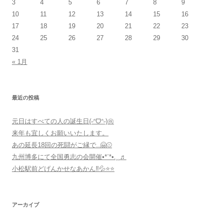
3
4
5
6
7
8
9
ー
10
11
12
13
14
15
16
シ
17
18
19
20
21
22
23
24
25
26
27
28
29
30
ョ
31
ン
« 1月
最近の投稿
元日はすべての人の誕生日(˶ᐢᗜᐢ˶)㊗️
来年も宜しくお願いいたします。
あの延長18回の死闘がご縁で..🤗⚾️
九州博多にて全国勇志の会開催•*¨*•.¸¸♬
小松駅前どげんかせなあかん‼︎💦⭐️⭐️
アーカイブ