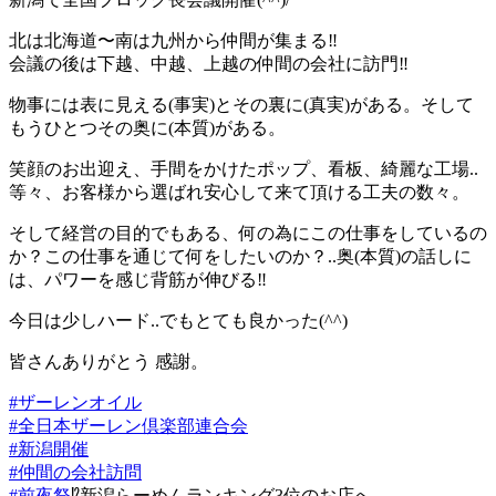
北は北海道〜南は九州から仲間が集まる
‼︎
会議の後は下越、中越、上越の仲間の会社に訪門
‼︎
物事には表に見える(事実)とその裏に(真実)がある。そして
もうひとつその奥に(本質)がある。
笑顔のお出迎え、手間をかけたポップ、看板、綺麗な工場..
等々、お客様から選ばれ安心して来て頂ける工夫の数々。
そして経営の目的でもある、何の為にこの仕事をしているの
か？この仕事を通じて何をしたいのか？..奥(本質)の話しに
は、パワーを感じ背筋が伸びる
‼︎
今日は少しハード..でもとても良かった(^^)
皆さんありがとう
感謝。
#
ザーレンオイル
#
全日本ザーレン倶楽部連合会
#
新潟開催
#
仲間の会社訪問
#
前夜祭
⁉︎
新潟らーめんランキング3位のお店へ