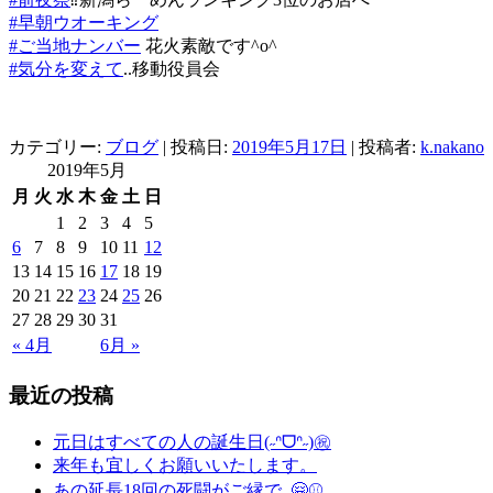
#
早朝ウオーキング
#
ご当地ナンバー
花火素敵です^o^
#
気分を変えて
..移動役員会
カテゴリー:
ブログ
| 投稿日:
2019年5月17日
|
投稿者:
k.nakano
2019年5月
月
火
水
木
金
土
日
1
2
3
4
5
6
7
8
9
10
11
12
13
14
15
16
17
18
19
20
21
22
23
24
25
26
27
28
29
30
31
« 4月
6月 »
最近の投稿
元日はすべての人の誕生日(˶ᐢᗜᐢ˶)㊗️
来年も宜しくお願いいたします。
あの延長18回の死闘がご縁で..🤗⚾️