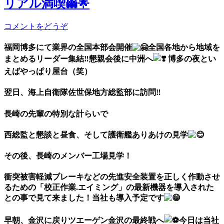
リアル満喫👻🌟
コメントをどうぞ
福岡博多にて業界の全国本部会開催
全国各地から地域を
まとめるリーダー集結
‼︎
懇親会後に中洲へ
博多の夜とい
えばやっぱり屋台（笑）
翌日、海上自衛隊佐世保地方総監部に訪問
‼︎
長崎の先輩の特別な計らいで
西総監と懇談と昼食、そして護衛艦ありあけの見学
その後、長崎のメンバー工場見学！
衝突被害軽減ブレーキなどの先進安全装置を正しく作動させ
るための「校正作業.エイミング」の最新機器を導入された
との事で見て来ました！当社も導入予定です
早朝、金沢に戻りツエーゲン金沢の最終戦へ
今日は当社