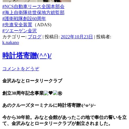
#NCS自動車リース全国本部会
#海上自衛隊佐世保地方総監部
#護衛戦隊創設60周年
#先進安全装置
（ADAS)
#ツエーゲン金沢
カテゴリー:
ブログ
| 投稿日:
2022年10月23日
|
投稿者:
k.nakano
時計塔寄贈(^^)/
コメントをどうぞ
金沢みなとロータリークラブ
創立30周年記念事業
あのクルーズターミナルに時計塔寄贈\(^o^)/~
今から30年前。みなと会館があったこの地で奉仕の誓いを立
て、金沢みなとロータリークラブが創立されました。