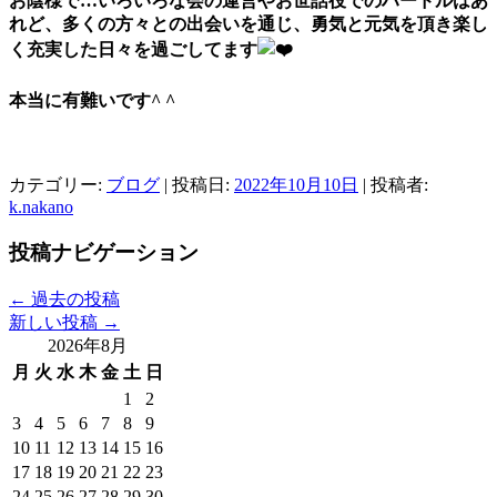
お陰様で…いろいろな会の運営やお世話役でのハードルはあ
れど、多くの方々との出会いを通じ、勇気と元気を頂き楽し
く充実した日々を過ごしてます
本当に有難いです^ ^
カテゴリー:
ブログ
| 投稿日:
2022年10月10日
|
投稿者:
k.nakano
投稿ナビゲーション
←
過去の投稿
新しい投稿
→
2026年8月
月
火
水
木
金
土
日
1
2
3
4
5
6
7
8
9
10
11
12
13
14
15
16
17
18
19
20
21
22
23
24
25
26
27
28
29
30