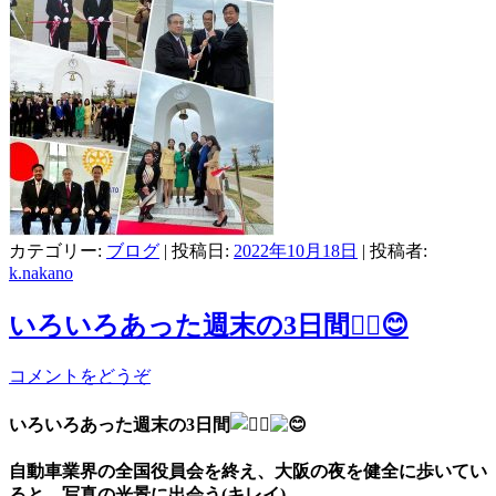
カテゴリー:
ブログ
| 投稿日:
2022年10月18日
|
投稿者:
k.nakano
いろいろあった週末の3日間😮‍💨😊
コメントをどうぞ
いろいろあった週末の3日間
自動車業界の全国役員会を終え、大阪の夜を健全に歩いてい
ると、写真の光景に出会う(キレイ)