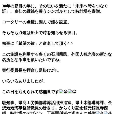
30年の節目の年に、その思いを新たに「未来へ時をつなぐ
証」、奉仕の継続を誓うシンボルとして時計塔を寄贈。
ロータリーの点鐘に因んで鐘を設置。
そもそも点鐘は船上で時を知らせる役目。
知事に「希望の鐘」と命名して頂く^ ^
この施設を利用する多くの石川県民、外国人観光客の新たな
名所となる事を願いたいですね。
実行委員長を拝命し足掛け2年。
いろいろありましたが..
この日を迎えられて感無量です
馳知事、県商工労働部港湾活用推進室、県土木部港湾課、金
沢港港湾事務所職員の皆さま、からくり記念館元館長寺西
様、時計塔のデザイン、工事関係者の皆さんに感謝