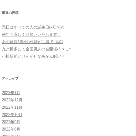
最近の投稿
元日はすべての人の誕生日(˶ᐢᗜᐢ˶)㊗️
来年も宜しくお願いいたします。
あの延長18回の死闘がご縁で..🤗⚾️
九州博多にて全国勇志の会開催•*¨*•.¸¸♬
小松駅前どげんかせなあかん‼︎💦⭐️⭐️
アーカイブ
2023年1月
2022年12月
2022年11月
2022年10月
2022年9月
2022年8月