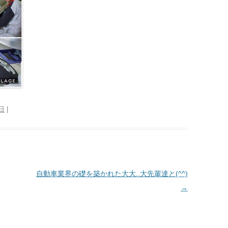
4日
|
自動車業界の礎を築かれた大大..大先輩達と(^^)
→