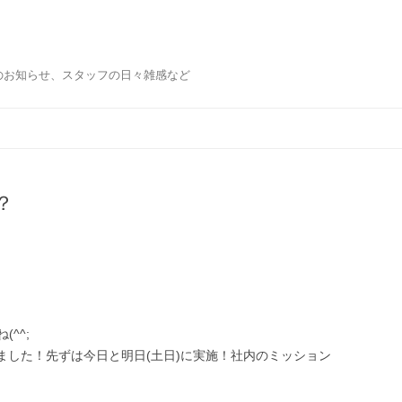
のお知らせ、スタッフの日々雑感など
コ
ン
テ
ン
ツ
へ
移
？
動
^^;
ました！先ずは今日と明日(土日)に実施！社内のミッション