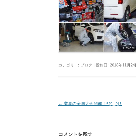
カテゴリー:
ブログ
| 投稿日:
2018年11月2
投
←
業界の全国大会開催！٩(^‿^)۶
稿
ナ
ビ
コメントを残す